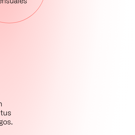
nsuales
n
tus
gos.