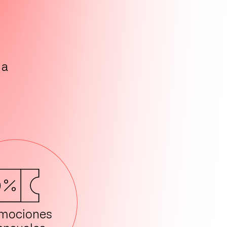
 a
mociones