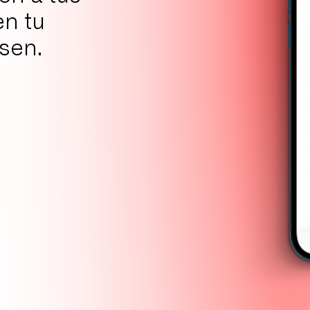
en tu
sen.