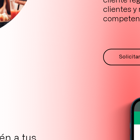
cliente re
clientes y
competen
Solicita
én a tus