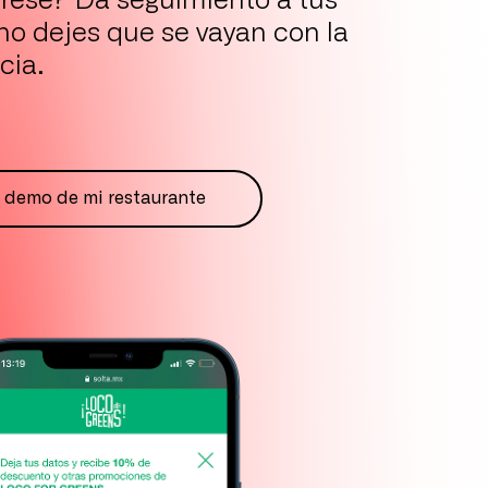
grese? Da seguimiento a tus
 no dejes que se vayan con la
cia.
r demo de mi restaurante