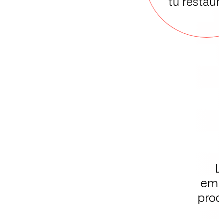
tu restau
em
pro